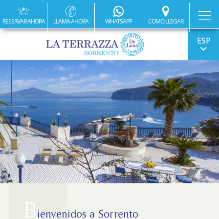
RESERVAR AHORA
LLAMA AHORA
WHATSAPP
COMO LLEGAR
ITA
ENG
FRA
DEU
B
ienvenidos a Sorrento