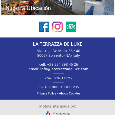
Nuestra Ubicación
LA TERRAZZA DE LUXE
Via Luigi De Maio, 38 / 40
80067
Sorrento
(NA)
Italy
cell:
+39 334 898 45 26
email:
info@laterrazzadeluxe.com
PIVA:
09265111212
CIN:
IT063080B4HUGBLRU5
Privacy Policy
–
About Cookies
Mobile site made by: