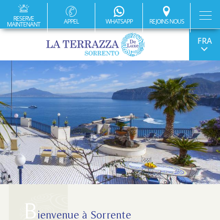
RESERVE
APPEL
WHATSAPP
REJOINS NOUS
MAINTENANT
ITA
ENG
DEU
ESP
B
ienvenue à Sorrente