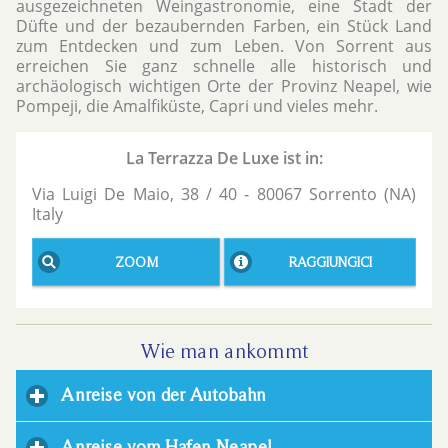
ausgezeichneten Weingastronomie, eine Stadt der
Düfte und der bezaubernden Farben, ein Stück Land
zum Entdecken und zum Leben. Von Sorrent aus
erreichen Sie ganz schnelle alle historisch und
archäologisch wichtigen Orte der Provinz Neapel, wie
Pompeji, die Amalfiküste, Capri und vieles mehr.
La Terrazza De Luxe ist in:
Via Luigi De Maio, 38 / 40
-
80067
Sorrento
(NA)
Italy
ZOOM
RAGGIUNGICI
Wie man ankommt
Anreise von der Autobahn
click to expand content
Anreise vom Hafen Neapel
click to expand conten