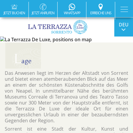
JETZT BUCHEN
JETZT ANRUFEN
WHATSAPP
ERREICHE UNS
ITA
L
ENG
age
FRA
Das Anwesen liegt im Herzen der Altstadt von Sorrent
und bietet einen atemberaubenden Blick auf das Meer
an einem der schönsten Küstenabschnitte des Golfs
ESP
von Neapel. In unmittelbarer Nähe des berühmten
Museums Correale di Terranova und des Teatro Tasso
sowie nur 300 Meter von der Hauptstraße entfernt, ist
die Terrazza De Luxe der ideale Ort für einen
unvergesslichen Urlaub in einer der bezauberndsten
Gegenden der Region.
Sorrent ist eine Stadt der Kultur, Kunst und